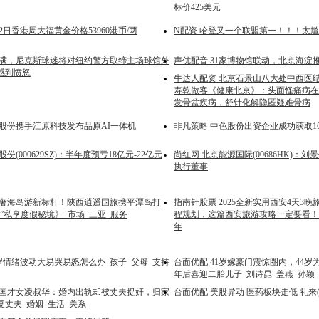
标价425美元
22日香港周大福黄金价格53960港币/两
N配资 哈登又一个联盟第一！！！太
不满，尼克斯球迷将对纽约警方取缔主场球馆外
声优配音 31家博物馆联动，北京海淀
感到愤怒
牛达人配资 北京石景山八大处中西医
寿乾做客《健康北京》：头面怪痛病在
发骨盆疾病，舒针化解隐匿疑难骨病
高股份携手江原科技发布品原AI一体机
非凡策略 中色股份出资企业成功获取1
份(000629SZ)：半年度预亏18亿元-22亿元
尚红网 北京能源国际(00686HK)：
执行董事
顶奢海岛游新标杆！陕西逍遥国旅携平潭岛打
指南针股票 2025全新实用西安4天3
”私享度假秘境》_市场_三亚_服务
程规划，这篇西安旅游攻略一定要看！_
年
2岁情绪波动大易哭易怒怎么办_孩子_父母_支持
台面优配 41岁嫁豪门震惊圈内，44岁
年后喜迎二胎儿子_刘诗昆_盖燕_孙颖
民国才女凌叔华：婚内出轨却被丈夫捉奸，归家
台面优配 美股异动 医药板块走低 礼来(L
复丈夫_婚姻_生活_关系