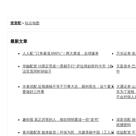
查查配
»
站点地图
最新文章
人人配 “订单暴涨3000%”！两大赛道，全球爆单
万光证券 
华融配资 16票定罪差一票都不行! 萨拉弹劾审判卡壳, 3名
天盈资本 
法官竟同时掉链子
中
丰泰优配 近视摘镜不等于万事大吉，眼科医生：这个夏天
大通证券 
要做好三件事
非为了迎检
不会对病人
趣炒股 真正厉害的人，都在悄悄重读一些“老书”
深富优配 
抓捕密码
泰兴隆配资 媒体纵览｜环保为民，共建美丽中国（工人日
优益配资 不