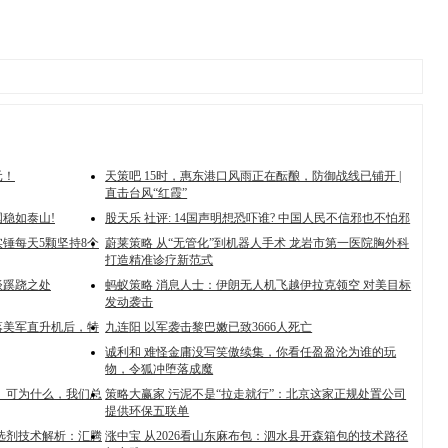
元！
天策吧 15时，惠东港口风雨正在酝酿，防御战线已铺开 |
直击台风“红霞”
国稳如泰山!
股天乐 社评: 14国声明想恐吓谁? 中国人民不信邪也不怕邪
锤每天5颗坚持8个
蔚莱策略 从“无管化”到机器人手术 龙岩市第一医院胸外科
打造精准诊疗新范式‌
谈蹊跷之处
蚂蚁策略 消息人士：伊朗无人机飞越伊拉克领空 对美目标
发动袭击
落美军直升机后，特
九连阳 以军袭击黎巴嫩已致3666人死亡
诚利和 难怪金庸没写笑傲续集，你看任盈盈沦为谁的玩
物，令狐冲堕落成魔
 可为什么，我们总
策略大赢家 污泥不是“拉走就行”：北京这家正规处置公司
提供环保五联单
浮选剂技术解析：汇腾
涨中宝 从2026看山东麻布包：泗水县开森箱包的技术路径