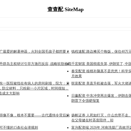
查查配 SiteMap
老广最爱的解暑神器，火到全国毛孩子都想要？
钱程速配 路边摊买个晚饭，保住40万
巴丹群岛主权研讨引菲方激烈反应, 战略软肋被戳
千宏财富 美国彻底失算, 伊朗笑了, 中
春安配资 核桃补脑真不是忽悠！科学实
月效果
山东一医院被指在有病人的房间刷墙，院方：并
联富配资 美直升机被击落，军火大佬
，防尘材料，只粉刷一小片区域，时间很短，
造成太大影响
日赢配资 中东冲突再次爆发，伊朗击
朗普下令强硬报复
画得像不像，根本不重要——古代通缉令背后的
扬帆证券 人死如灯灭，什么也带不走。
在父母健在时吝啬陪伴，却
可不懂的15条社会潜规则
富兴配资端 2026年 河南洗煤厂高效