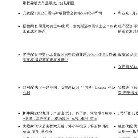
期权异动大单显示大户分歧明显
凡资配 1月22日香港谢瑞麟黄金价格53910港币/两
和业众 1月
搭档网 如果最终骑士0-4出局，詹姆斯还敢回骑士么？四大
旺润配资 
因素成为障碍
的观赛派对
老虎配资 中盐化工参股公司中盐碱业以68亿元取得天然碱
股赢家 品
采矿权 减资事项正在推进中
兴启网 钒钛股
对对配 去了一趟英国，我重新认识了“内卷”_Licence_生活_
策略通 《
小时
造“西安出发
抓牛网 藏地九哥：产后出虚汗、身子冷、恢复慢？虫草
1号配资 1
+龙眼，温养气血、稳稳调理_元气_枸杞_温而
大盈家 郭沫若去世六天后，邓小平批示：将追悼词改一下_
融创优配 
革命_文学_蒋介石
后用一生报