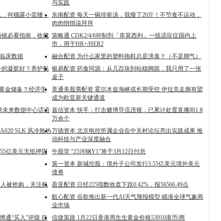
与实践
乳，何穗露小蛮腰，
东南配资 每天一碗排瘀汤，我瘦了20斤！不节食不运动，
肉肉悄悄说拜拜
肠镜必看指南，收藏
策略通 CDK2/4/6抑制剂「库莫西利」一线适应症国内上
市，用于HR+/HER2
e 临床数据
融合配资 为什么家里的塑料拖鞋总是滂臭？（不是脚气）
子的凝胶好？养护黏
银易配资 药食同源：从几百块到站稳脚跟，我只用了一张
桌子
”黄金储备？经济学
美通美股票配资 霍尔木兹海峡或长期受控 伊拉克走廊有望
成为欧亚新关键通道
执掌未来数据中心话语
嘉信资本 快手：打击赌博导流违规，已累计处置直播间1.8
万余个
620 SLK 风冷散热
万德资本 北京电控所属企业在中关村论坛亮出实践成果 推
动科技与产业深度融合
55亿美元无抵押固
牛股堂 “25河钢Y1”将于3月12日付息
第一资本 新城控股：境外子公司发行3.55亿美元境外美元
债券
器人被抢购，关注机
盈亚配资 日经225指数收盘下跌0.42%，报56566.49点
航心配资 谷歌推出新一代AI天气预报模型 瞄准全球气象商
业市场
博通“买入”评级 目
信捷策路 1月22日香港周生生黄金价格53910港币/两