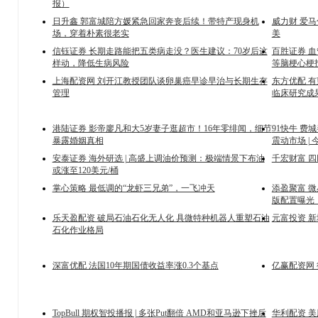
报）
日升鑫 郭富城陪方媛紧急回家奔丧后续！带特产现身机
威力财 爱
场，穿着朴素很老实
美
信钰证券 长期走路能把五类病走没？医生建议：70岁后这
百胜证券 
样动，降低生病风险
等脑梗心梗
上海配资网 刘开江教授团队谈卵巢癌早诊早治与长期生存
东方优配 有
管理
临床研究成果
港陆证券 影帝廖凡和大5岁妻子逛超市！16年零绯闻，细节
91快牛 费城
暴露婚姻真相
震动市场 |
安泰证券 海外研选 | 高盛上调油价预测：极端情景下布油
千宏财富 
或涨至120美元/桶
掌心策略 最低调的“龙虾三兄弟”，一飞冲天
添盈聚富 微星 
版配置曝光，
乐天盈配资 破局石油石化无人化 具微特种机器人重塑石油
元富投资 新
石化作业格局
深富优配 法国10年期国债收益率涨0.3个基点
亿赢配资网 
TopBull 期权智投播报 | 多张Put翻倍 AMD和亚马逊下挫后
华利配资 