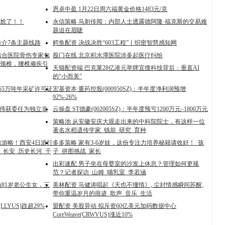
恩卓中盈 1月22日周六福黄金价格1483元/克
尴尬了！！
永信策略 马刺传闻：内部人士透露德阿隆·福克斯的交易难
题迫在眉睫
推介7条主题线路
鳄鱼配资 决战决胜“603工程”丨织密智慧感知网
结合医院骨伤专家包
股门在线 北京积水潭医院涉多起医疗纠纷
颈椎，腰椎顽疾引
天猫配资端 巴克莱28亿港元举牌宜搜科技背后：垂直AI
的“小而美”
65万吨年采矿许可证
宏基资本 重药控股(000950SZ)：半年度净利润预增
92%-26%
刘景伟获委任为独立非
云操盘 ST德豪(002005SZ)：半年度预亏1200万元–1800万元
策略池 从安徽安庆大观走出来的中科院院士，有这样一位
著名水稻遗传学家_钱前_研究_育种
晚旅游略！西安4日游行
多多策略 家有3-6岁娃，这份专注力培养秘籍请收好！_孩
长安_历史长河_千
子_拼图挑战_家长
出彩速配 男子坐在母婴室的沙发上休息？管理如何更规
范？记者探访_山姆_哺乳室_李若涵
为81岁老公生女，三
美林配资 马健涛唱起《天也不懂情》, 尘封情感瞬间苏醒,
带你重温岁月的痕迹_歌声_音乐_生活
LYUS)跌超29%
盟配资 美股异动 拟斥资60亿美元加码数据中心
CoreWeave(CRWVUS)涨近10%