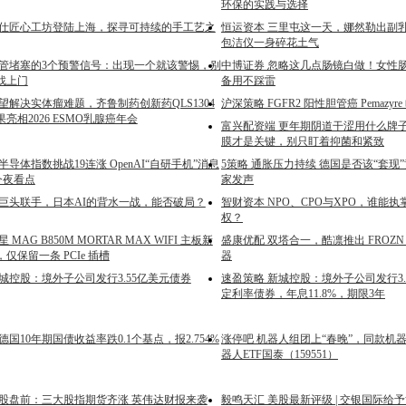
环保的实践与选择
马仕匠心工坊登陆上海，探寻可持续的手工艺之
恒运资本 三里屯这一天，娜然勒出副
包洁仪一身碎花土气
血管堵塞的3个预警信号：出现一个就该警惕，别
中博证券 忽略这几点肠镜白做！女性
找上门
备用不踩雷
望解决实体瘤难题，齐鲁制药创新药QLS1304
沪深策略 FGFR2 阳性胆管癌 Pemazyr
亮相2026 ESMO乳腺癌年会
富兴配资端 更年期阴道干涩用什么牌
膜才是关键，别只盯着抑菌和紧致
半导体指数挑战19连涨 OpenAI“自研手机”消息
5策略 通胀压力持续 德国是否该“套现
 今夜看点
家发声
四巨头联手，日本AI的背水一战，能否破局？
智财资本 NPO、CPO与XPO，谁能
权？
MAG B850M MORTAR MAX WIFI 主板新
盛康优配 双塔合一，酷凛推出 FROZN A
仅保留一条 PCIe 插槽
器
城控股：境外子公司发行3.55亿美元债券
速盈策略 新城控股：境外子公司发行3.
定利率债券，年息11.8%，期限3年
德国10年期国债收益率跌0.1个基点，报2.754%
涨停吧 机器人组团上“春晚”，同款机
器人ETF国泰（159551）
美股盘前：三大股指期货齐涨 英伟达财报来袭
毅鸣天汇 美股最新评级 | 交银国际给予