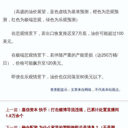
（高盛的油价展望，蓝色虚线为基准预测，橙色为悲观预
测，红色为极端悲观，绿色为乐观预测）
在悲观情景下，若出口恢复推迟至7月底，油价可能超过100
美元。
在极端悲观情景下，若伴随严重的产能受损（达250万桶/
日），价格可能飙升至120美元。
即便在乐观情景下，油价也仅回落至80美元以下。
查查配提示：文章来自网络，不代表本站观点。
上一篇：
嘉信资本 快手：打击赌博导流违规，已累计处置直播间
1.8万余个
下一篇：
融合配资 为什么家里的塑料拖鞋总是滂臭？（不是脚