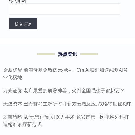
你的邮箱
*
提交评论
热点资讯
金鑫优配 前海母基金数亿元押注，Om AI联汇加速端侧AI商
业化落地
万光证券 老广最爱的解暑神器，火到全国毛孩子都想要？
天盈资本 巴丹群岛主权研讨引菲方激烈反应, 战略软肋被戳中
蔚莱策略 从“无管化”到机器人手术 龙岩市第一医院胸外科打
造精准诊疗新范式‌