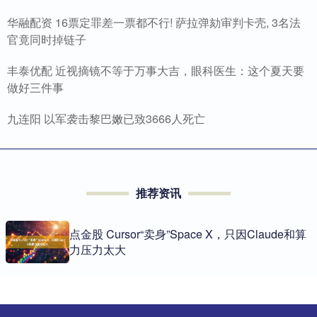
华融配资 16票定罪差一票都不行! 萨拉弹劾审判卡壳, 3名法
官竟同时掉链子
丰泰优配 近视摘镜不等于万事大吉，眼科医生：这个夏天要
做好三件事
九连阳 以军袭击黎巴嫩已致3666人死亡
推荐资讯
点金股 Cursor“卖身”Space X，只因Claude和算
力压力太大