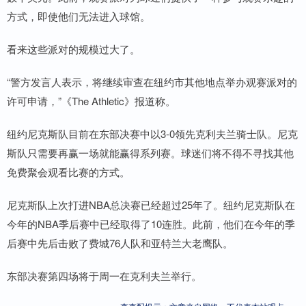
方式，即使他们无法进入球馆。
看来这些派对的规模过大了。
“警方发言人表示，将继续审查在纽约市其他地点举办观赛派对的
许可申请，”《The Athletic》报道称。
纽约尼克斯队目前在东部决赛中以3-0领先克利夫兰骑士队。尼克
斯队只需要再赢一场就能赢得系列赛。球迷们将不得不寻找其他
免费聚会观看比赛的方式。
尼克斯队上次打进NBA总决赛已经超过25年了。纽约尼克斯队在
今年的NBA季后赛中已经取得了10连胜。此前，他们在今年的季
后赛中先后击败了费城76人队和亚特兰大老鹰队。
东部决赛第四场将于周一在克利夫兰举行。