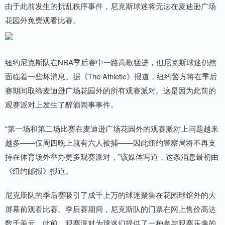
由于此前发生的扰乱秩序事件，尼克斯球迷将无法在麦迪逊广场
花园外免费观看比赛。
纽约尼克斯队在NBA季后赛中一路高歌猛进，但尼克斯球迷仍然
面临着一些坏消息。据《The Athletic》报道，纽约警方将在季后
赛期间取缔麦迪逊广场花园外的所有观赛派对。这是因为此前的
观赛派对上发生了醉酒闹事事件。
“第一场和第二场比赛在麦迪逊广场花园外的观赛派对上问题越来
越多——仅周四晚上就有六人被捕——因此纽约警察局将不再支
持在体育场外举办更多观赛派对，”该媒体写道，这条消息最初由
《纽约邮报》报道。
尼克斯队的季后赛吸引了成千上万的球迷聚集在花园球馆外的大
屏幕前观看比赛。季后赛期间，尼克斯队的门票在网上售价高达
数千美元。此前，观赛派对为球迷们提供了一种参与观赛乐趣的