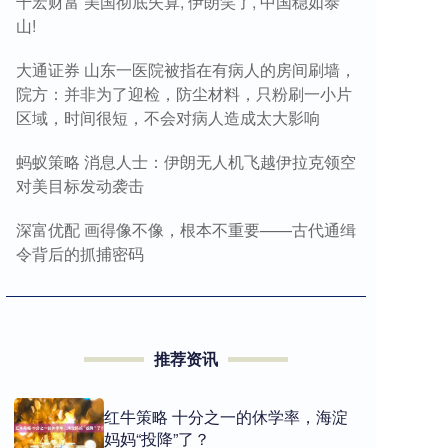
千宏财富 美国彻底失算, 伊朗笑了, 中国稳如泰
山!
大通证券 山东一医院被指在有病人的房间刷墙，
院方：并非为了迎检，防尘材料，只粉刷一小片
区域，时间很短，不会对病人造成太大影响
蚂蚁策略 消息人士：伊朗无人机飞越伊拉克领空
对美目标发动袭击
深富优配 画得像不像，根本不重要——古代通缉
令背后的抓捕密码
推荐资讯
红牛策略 十分之一的休学率，海淀
妈妈“投降”了？