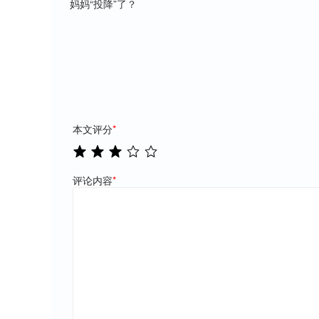
妈妈“投降”了？
本文评分
*
评论内容
*