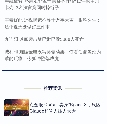
华融配资 16票定罪差一票都不行! 萨拉弹劾审判
卡壳, 3名法官竟同时掉链子
丰泰优配 近视摘镜不等于万事大吉，眼科医生：
这个夏天要做好三件事
九连阳 以军袭击黎巴嫩已致3666人死亡
诚利和 难怪金庸没写笑傲续集，你看任盈盈沦为
谁的玩物，令狐冲堕落成魔
推荐资讯
点金股 Cursor“卖身”Space X，只因
Claude和算力压力太大