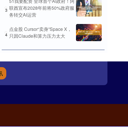
51我要配资 全球首个AI政府！阿
联酋宣布2028年前将50%政府服
3
务转交AI运营
点金股 Cursor“卖身”Space X，
4
只因Claude和算力压力太大
讯