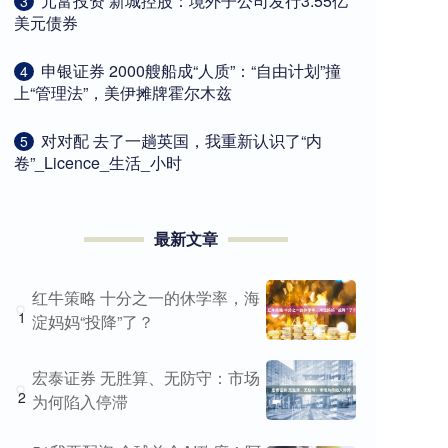
​元富投资 新城控股：境外子公司发行3.55亿
3
美元债券
​申银证券 2000艘船成“人质”：“自由计划”撞
4
上“管理法”，美伊摊牌霍尔木兹
​对对配 去了一趟英国，我重新认识了“内
5
卷”_Licence_生活_小时
最新文章
红牛策略 十分之一的休学率，海
1
淀妈妈“投降”了？
宏泰证券 无胜算、无防守：市场
2
为何陷入停滞