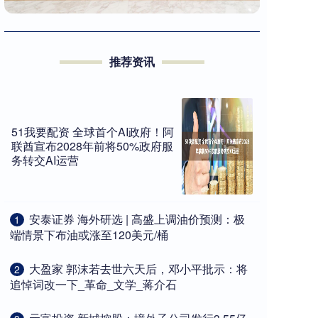
推荐资讯
51我要配资 全球首个AI政府！阿
联酋宣布2028年前将50%政府服
务转交AI运营
​安泰证券 海外研选 | 高盛上调油价预测：极
1
端情景下布油或涨至120美元/桶
​大盈家 郭沫若去世六天后，邓小平批示：将
2
追悼词改一下_革命_文学_蒋介石