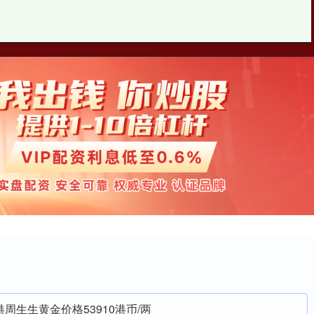
查查配
查查配平台
大的正规配资平台
港周生生黄金价格53910港币/两