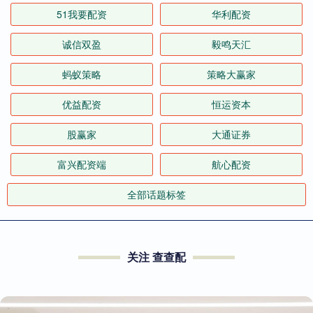
51我要配资
华利配资
诚信双盈
毅鸣天汇
蚂蚁策略
策略大赢家
优益配资
恒运资本
股赢家
大通证券
富兴配资端
航心配资
全部话题标签
关注 查查配