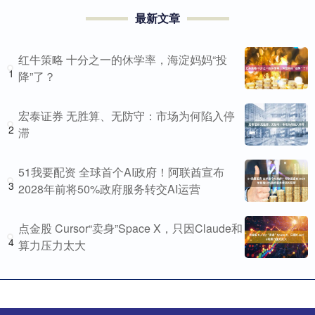
最新文章
红牛策略 十分之一的休学率，海淀妈妈“投
1
降”了？
宏泰证券 无胜算、无防守：市场为何陷入停
2
滞
51我要配资 全球首个AI政府！阿联酋宣布
3
2028年前将50%政府服务转交AI运营
点金股 Cursor“卖身”Space X，只因Claude和
4
算力压力太大