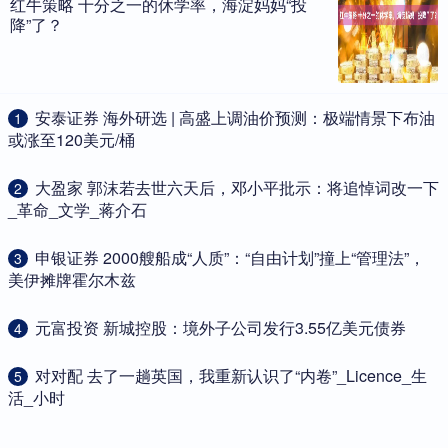
红牛策略 十分之一的休学率，海淀妈妈“投
降”了？
​安泰证券 海外研选 | 高盛上调油价预测：极端情景下布油
1
或涨至120美元/桶
​大盈家 郭沫若去世六天后，邓小平批示：将追悼词改一下
2
_革命_文学_蒋介石
​申银证券 2000艘船成“人质”：“自由计划”撞上“管理法”，
3
美伊摊牌霍尔木兹
​元富投资 新城控股：境外子公司发行3.55亿美元债券
4
​对对配 去了一趟英国，我重新认识了“内卷”_Licence_生
5
活_小时