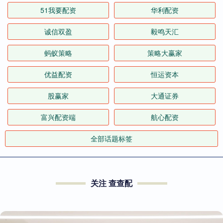
51我要配资
华利配资
诚信双盈
毅鸣天汇
蚂蚁策略
策略大赢家
优益配资
恒运资本
股赢家
大通证券
富兴配资端
航心配资
全部话题标签
关注 查查配