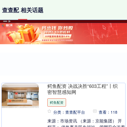
查查配 相关话题
鳄鱼配资 决战决胜“603工程”丨织
密智慧感知网
鳄鱼配资
分类：查查配平台
查看：118
来源：市场资讯 （来源：京能集团） 开
栏语： 供热事关民生福祉，管网安全连着