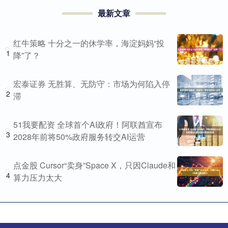
最新文章
红牛策略 十分之一的休学率，海淀妈妈“投
1
降”了？
宏泰证券 无胜算、无防守：市场为何陷入停
2
滞
51我要配资 全球首个AI政府！阿联酋宣布
3
2028年前将50%政府服务转交AI运营
点金股 Cursor“卖身”Space X，只因Claude和
4
算力压力太大