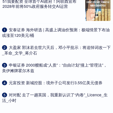
51我要配资 全球首个AI政府！阿联酋宣布
2028年前将50%政府服务转交AI运营
​安泰证券 海外研选 | 高盛上调油价预测：极端情景下布油
1
或涨至120美元/桶
​大盈家 郭沫若去世六天后，邓小平批示：将追悼词改一下
2
_革命_文学_蒋介石
​申银证券 2000艘船成“人质”：“自由计划”撞上“管理法”，
3
美伊摊牌霍尔木兹
​元富投资 新城控股：境外子公司发行3.55亿美元债券
4
​对对配 去了一趟英国，我重新认识了“内卷”_Licence_生
5
活_小时