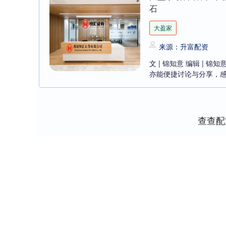
石
大盈家
来源：升富配资
文 | 锦知意 编辑 |
亦能便捷讨论与分享，感谢您的
查查配