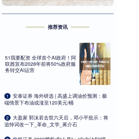
推荐资讯
51我要配资 全球首个AI政府！阿
联酋宣布2028年前将50%政府服
务转交AI运营
​安泰证券 海外研选 | 高盛上调油价预测：极
1
端情景下布油或涨至120美元/桶
​大盈家 郭沫若去世六天后，邓小平批示：将
2
追悼词改一下_革命_文学_蒋介石