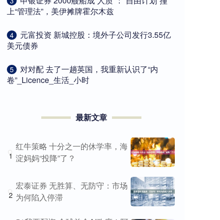
​申银证券 2000艘船成“人质”：“自由计划”撞
3
上“管理法”，美伊摊牌霍尔木兹
​元富投资 新城控股：境外子公司发行3.55亿
4
美元债券
​对对配 去了一趟英国，我重新认识了“内
5
卷”_Licence_生活_小时
最新文章
红牛策略 十分之一的休学率，海
1
淀妈妈“投降”了？
宏泰证券 无胜算、无防守：市场
2
为何陷入停滞