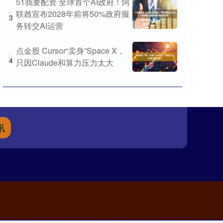
51我要配资 全球首个AI政府！阿
联酋宣布2028年前将50%政府服
3
务转交AI运营
点金股 Cursor“卖身”Space X，
4
只因Claude和算力压力太大
讯