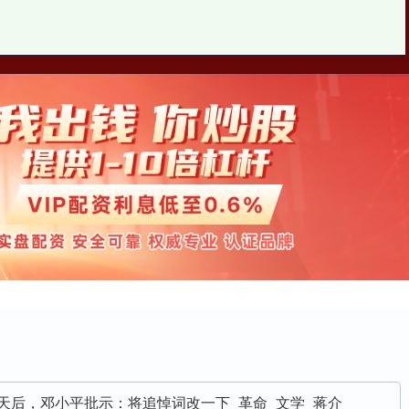
查查配
查查配平台
大的正规配资平台
天后，邓小平批示：将追悼词改一下_革命_文学_蒋介