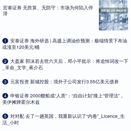
宏泰证券 无胜算、无防守：市场为何陷入停
滞
​安泰证券 海外研选 | 高盛上调油价预测：极端情景下布油
1
或涨至120美元/桶
​大盈家 郭沫若去世六天后，邓小平批示：将追悼词改一下
2
_革命_文学_蒋介石
​元富投资 新城控股：境外子公司发行3.55亿美元债券
3
​申银证券 2000艘船成“人质”：“自由计划”撞上“管理法”，
4
美伊摊牌霍尔木兹
​对对配 去了一趟英国，我重新认识了“内卷”_Licence_生
5
活_小时