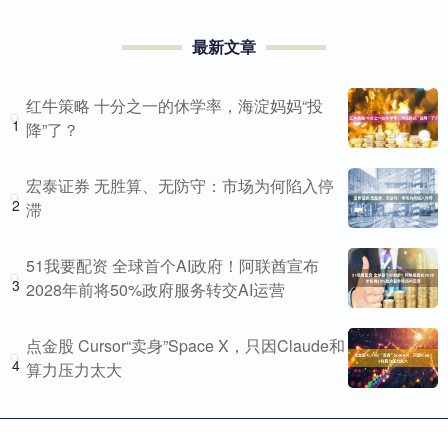
最新文章
红牛策略 十分之一的休学率，海淀妈妈“投
1
降”了？
宏泰证券 无胜算、无防守：市场为何陷入停
2
滞
51我要配资 全球首个AI政府！阿联酋宣布
3
2028年前将50%政府服务转交AI运营
点金股 Cursor“卖身”Space X，只因Claude和
4
算力压力太大